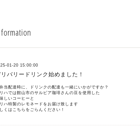
nformation
25-01-20 15:00:00
デリバリードリンク始めました！
弁当配達時に、ドリンクの配達も一緒にいかがですか？
リハでは
館山市のサルビア珈琲
さんの豆を使用した
味しいコーヒーと
リハ特製のレモネードをお届け致します
しくは
こちら
をごらんください！