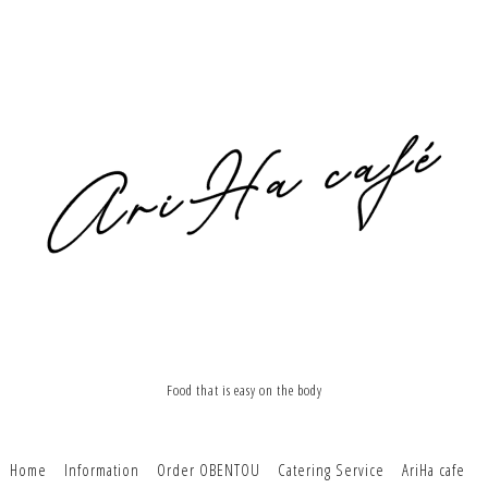
Food that is easy on the body
Home
Information
Order OBENTOU
Catering Service
AriHa cafe