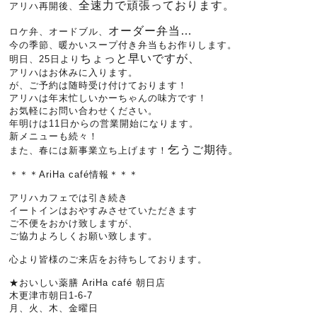
全速力で頑張っております。
アリハ再開後、
オーダー弁当…
ロケ弁、オードブル、
今の季節、暖かいスープ付き弁当もお作りします。
ちょっと早いですが、
明日、25日より
アリハはお休みに入ります。
が、ご予約は随時受け付けております！
アリハは年末忙しいかーちゃんの味方です！
お気軽にお問い合わせください。
年明けは11日からの営業開始になります。
新メニューも続々！
乞うご期待。
また、春には新事業立ち上げます！
＊＊＊AriHa café情報＊＊＊
アリハカフェでは引き続き
イートインはおやすみさせていただきます
ご不便をおかけ致しますが、
ご協力よろしくお願い致します。
心より皆様のご来店をお待ちしております。
★おいしい薬膳 AriHa café 朝日店
木更津市朝日1-6-7
月、火、木、金曜日